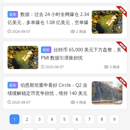
数据：过去 24 小时全网爆仓 2.34
最新
链
亿美元，多单爆仓 1.08 亿美元，空单爆
仓 1.26 亿美元
2026-08-07
2 阅读
比特币 65,000 美元下方盘整，美
最新
链快讯
PMI 数据引滞胀担忧
2026-08-07
3 阅读
伯恩斯坦重申看好 Circle：Q2 业
最新
链
绩缓解稳定币竞争担忧，维持 140 美元
目标价
2026-08-07
4 阅读
1
2
3
4
5
6
7
8
9