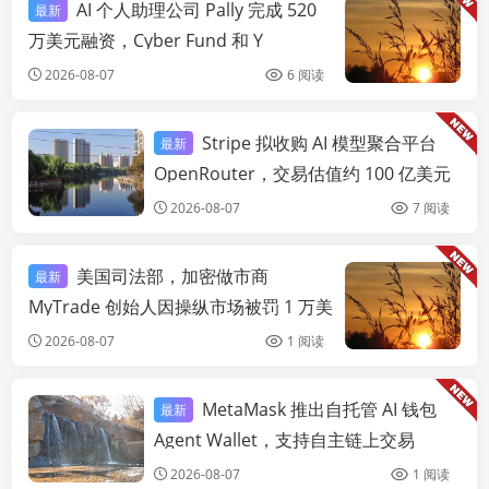
AI 个人助理公司 Pally 完成 520
最新
链
万美元融资，Cyber Fund 和 Y
Combinator 领投
2026-08-07
6 阅读
Stripe 拟收购 AI 模型聚合平台
最新
链快讯
OpenRouter，交易估值约 100 亿美元
2026-08-07
7 阅读
美国司法部，加密做市商
最新
链
MyTrade 创始人因操纵市场被罚 1 万美
元
2026-08-07
1 阅读
MetaMask 推出自托管 AI 钱包
最新
链快讯
Agent Wallet，支持自主链上交易
2026-08-07
1 阅读