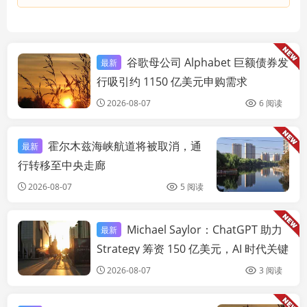
谷歌母公司 Alphabet 巨额债券发
最新
链快讯
行吸引约 1150 亿美元申购需求
2026-08-07
6 阅读
霍尔木兹海峡航道将被取消，通
最新
链
行转移至中央走廊
2026-08-07
5 阅读
Michael Saylor：ChatGPT 助力
最新
链快讯
Strategy 筹资 150 亿美元，AI 时代关键
是“驾驭机器人”
2026-08-07
3 阅读