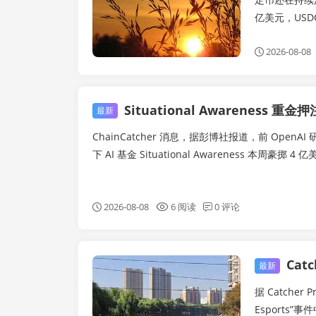
亿美元，USDC 从
2026-08-08
Situational Awareness 重金押注对象曝光：4 亿
最新
ChainCatcher 消息，据彭博社报道，前 OpenAI 研究员
下 AI 基金 Situational Awareness 本周豪掷
2026-08-08
6 阅读
0 评论
Catche
链快讯
最新
据 Catcher 
Esports