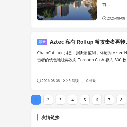
前...
2026-08-08
Aztec 私有 Rollup 桥攻击者再转入 300 枚 ETH 至 
最新
ChainCatcher 消息，据派盾监测，标记为 Aztec Networ
击者的钱包地址再次向 Tornado Cash 存入 300 枚 E
2026-08-08
5 阅读
0 评论
1
2
3
4
5
6
7
8
友情链接