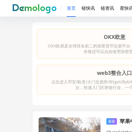
首页
链快讯
链资讯
星快
OKX欧意
OKX欧易是全球排名前二的加密货币交易平台
价格还可以自由使用加密
web3整合入
点击进入币安/欧意/大门交易所/Bitget/B
台，快速入门区块链行业，一
苹果中
链快讯
最新