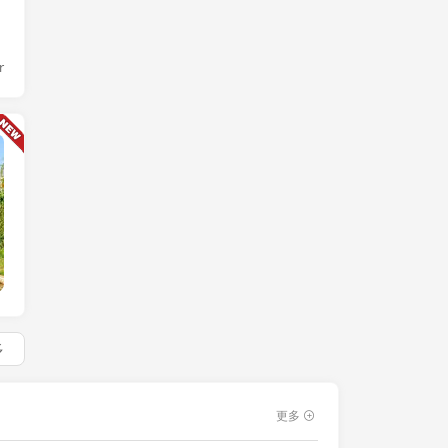
r
链快讯
多
更多