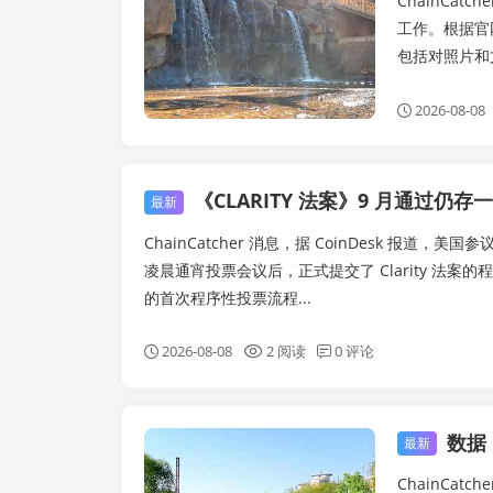
ChainCa
工作。根据官
包括对照片和
2026-08-08
《CLARITY 法案》9 月通过仍存一线
最新
ChainCatcher 消息，据 CoinDesk 报道，美国
凌晨通宵投票会议后，正式提交了 Clarity 法
的首次程序性投票流程...
2026-08-08
2 阅读
0 评论
数据：
链快讯
最新
ChainCa