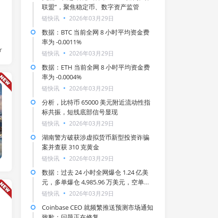
联盟”，聚焦稳定币、数字资产监管
链快讯
2026年03月29日
数据：BTC 当前全网 8 小时平均资金费
率为 -0.0011%
r
链快讯
2026年03月29日
数据：ETH 当前全网 8 小时平均资金费
率为 -0.0004%
链快讯
2026年03月29日
链快讯
分析，比特币 65000 美元附近流动性指
标共振，短线底部信号显现
链快讯
2026年03月29日
湖南警方破获涉虚拟货币新型投资诈骗
案并查获 310 克黄金
链快讯
2026年03月29日
数据：过去 24 小时全网爆仓 1.24 亿美
元，多单爆仓 4,985.96 万美元，空单爆
仓 7,432.15 万美元
链快讯
2026年03月29日
Coinbase CEO 就频繁推送预测市场通知
致歉：问题正在修复