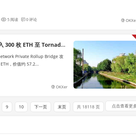
5 阅读
0 评论
OKXe
Tornado Cash，累计混币 500 枚 ETH
k Private Rollup Bridge 攻
TH，价值约 57.2...
OKXer
点击查看更
9
10
下一页
末页
共 18118 页