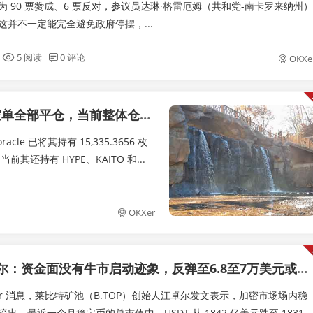
 90 票赞成、6 票反对，参议员达琳·格雷厄姆（共和党-南卡罗来纳州）
这并不一定能完全避免政府停摆，...
5 阅读
0 评论
OKXe
，当前整体仓位浮亏 49.1 万美元
acle 已将其持有 15,335.3656 枚
其还持有 HYPE、KAITO 和...
OKXer
：资金面没有牛市启动迹象，反弹至6.8至7万美元或迎来最后一跌
tcher 消息，莱比特矿池（B.TOP）创始人江卓尔发文表示，加密市场场内稳
出，最近一个月稳定币的总市值中，USDT 从 1842 亿美元跌至 1831