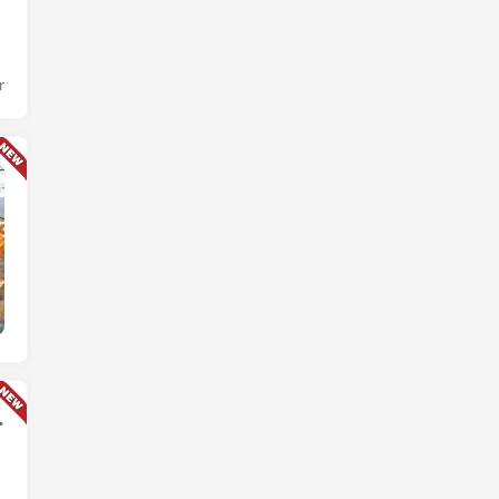
r
链快讯