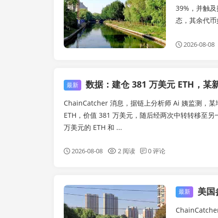
39%，并触及
态，其余代币如A
2026-08-08
数据：建仓 381 万美元 ETH，某新地址从币
最新
ChainCatcher 消息，据链上分析师 Ai 姨监测，某
ETH，价值 381 万美元，随后经两次中转转移至另
万美元的 ETH 和 ...
2026-08-08
2 阅读
0 评论
美国
链快讯
最新
ChainCa