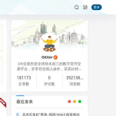
繁体
OKXer
V
OK交易所是全球排名前三的数字货币交
易平台，非常符合国人操作，买卖比特币
就上OK交易平台
181173
0
39213865
文章数
评论数
浏览数
最近发表
吴杰庄发起“香港–韩国 Web3 政策推动