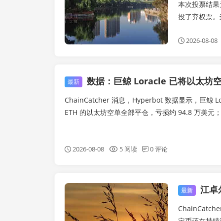
本次投票结果为
投了弃权票。
2026-08-08
数据：巨鲸 Loracle 已将以太坊空单全部平仓
最新
ChainCatcher 消息，Hyperbot 数据显示，巨鲸 Lor
ETH 的以太坊空单全部平仓，亏损约 94.8 万美元；当前
2026-08-08
5 阅读
0 评论
江卓尔
链快讯
最新
ChainCa
定币还在持续流