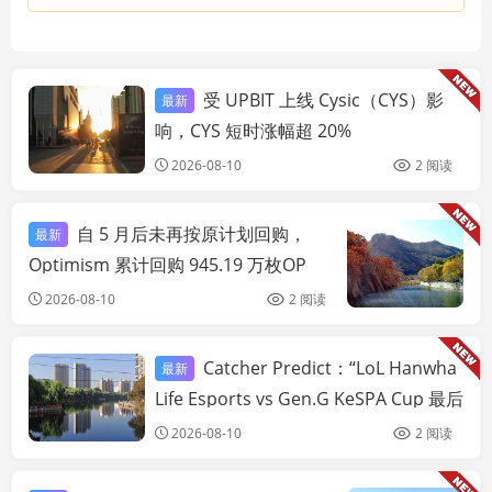
受 UPBIT 上线 Cysic（CYS）影
最新
链快讯
响，CYS 短时涨幅超 20%
2026-08-10
2 阅读
自 5 月后未再按原计划回购，
最新
链
Optimism 累计回购 945.19 万枚OP
2026-08-10
2 阅读
Catcher Predict：“LoL Hanwha
最新
链快讯
Life Esports vs Gen.G KeSPA Cup 最后
机会资格赛” “双方队伍摧毁抑制器” 胜
2026-08-10
2 阅读
率飙升 18%