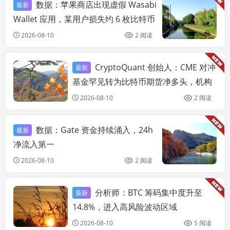
数据：苹果商店出现虚假 Wasabi
最新
链
Wallet 应用，某用户损失约 6 枚比特币
2026-08-10
2 阅读
CryptoQuant 创始人：CME 对冲
最新
链快讯
基金罕见转为比特币期货净多头，机构
投资者正看涨比特币
2026-08-10
2 阅读
数据：Gate 资金持续涌入，24h
最新
链
净流入第一
2026-08-10
2 阅读
分析师：BTC 筹码集中度升至
最新
链快讯
14.8%，进入高风险波动区域
2026-08-10
5 阅读