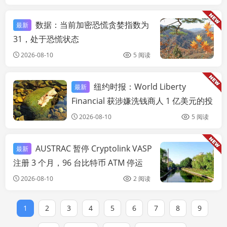
数据：当前加密恐慌贪婪指数为
最新
链
31，处于恐慌状态
2026-08-10
5 阅读
纽约时报：World Liberty
最新
链快讯
Financial 获涉嫌洗钱商人 1 亿美元的投
资
2026-08-10
5 阅读
AUSTRAC 暂停 Cryptolink VASP
最新
链
注册 3 个月，96 台比特币 ATM 停运
2026-08-10
2 阅读
1
2
3
4
5
6
7
8
9