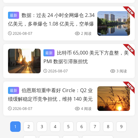
数据：过去 24 小时全网爆仓 2.34
最新
链
亿美元，多单爆仓 1.08 亿美元，空单爆
仓 1.26 亿美元
2026-08-07
2 阅读
比特币 65,000 美元下方盘整，美
最新
链快讯
PMI 数据引滞胀担忧
2026-08-07
3 阅读
伯恩斯坦重申看好 Circle：Q2 业
最新
链
绩缓解稳定币竞争担忧，维持 140 美元
目标价
2026-08-07
4 阅读
1
2
3
4
5
6
7
8
9