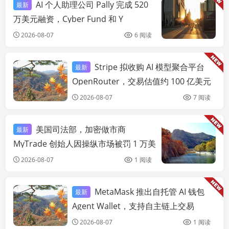
AI 个人助理公司 Pally 完成 520
最新
链
万美元融资，Cyber Fund 和 Y
Combinator 领投
2026-08-07
6 阅读
Stripe 拟收购 AI 模型聚合平台
最新
链快讯
OpenRouter，交易估值约 100 亿美元
2026-08-07
7 阅读
美国司法部，加密做市商
最新
链
MyTrade 创始人因操纵市场被罚 1 万美
元
2026-08-07
1 阅读
MetaMask 推出自托管 AI 钱包
最新
链快讯
Agent Wallet，支持自主链上交易
2026-08-07
1 阅读