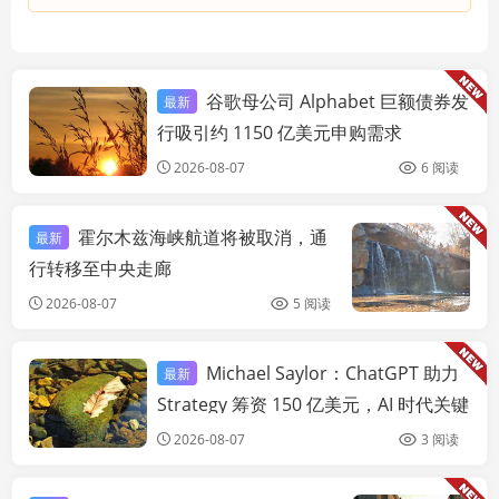
谷歌母公司 Alphabet 巨额债券发
最新
链快讯
行吸引约 1150 亿美元申购需求
2026-08-07
6 阅读
霍尔木兹海峡航道将被取消，通
最新
链
行转移至中央走廊
2026-08-07
5 阅读
Michael Saylor：ChatGPT 助力
最新
链快讯
Strategy 筹资 150 亿美元，AI 时代关键
是“驾驭机器人”
2026-08-07
3 阅读