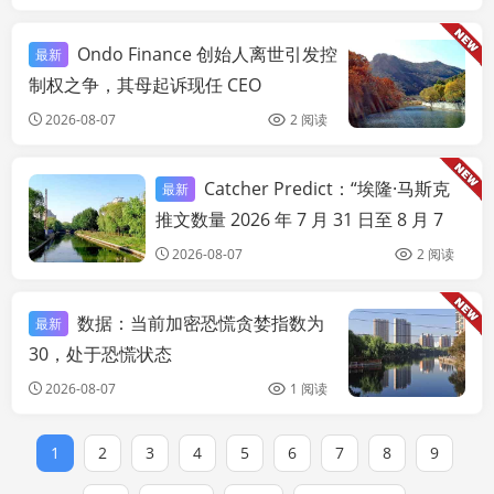
Ondo Finance 创始人离世引发控
最新
链
制权之争，其母起诉现任 CEO
2026-08-07
2 阅读
Catcher Predict：“埃隆·马斯克
最新
链快讯
推文数量 2026 年 7 月 31 日至 8 月 7
日” “180-199” 胜率飙升 18%
2026-08-07
2 阅读
数据：当前加密恐慌贪婪指数为
最新
链
30，处于恐慌状态
2026-08-07
1 阅读
1
2
3
4
5
6
7
8
9