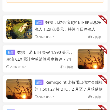
数据：比特币现货 ETF 昨日总净
最新
链快讯
流入 1.29 亿美元，持续 4 日净流入
2026-08-07
2 阅读
数据：若 ETH 突破 1,990 美元，
最新
链
主流 CEX 累计空单清算强度将达 7.74
亿美元
2026-08-07
2 阅读
Remixpoint 比特币出借本金规模
最新
链快讯
约 1,501.27 枚 BTC，2 月至 7 月获借款
费用约 12.44 枚 BTC
2026-08-07
2 阅读