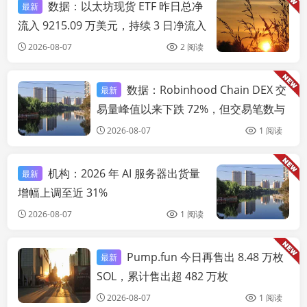
数据：以太坊现货 ETF 昨日总净
最新
链
流入 9215.09 万美元，持续 3 日净流入
2026-08-07
2 阅读
数据：Robinhood Chain DEX 交
最新
链快讯
易量峰值以来下跌 72%，但交易笔数与
存款均创历史新高
2026-08-07
1 阅读
机构：2026 年 AI 服务器出货量
最新
链
增幅上调至近 31%
2026-08-07
1 阅读
Pump.fun 今日再售出 8.48 万枚
最新
链快讯
SOL，累计售出超 482 万枚
2026-08-07
1 阅读