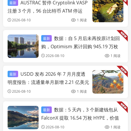
AUSTRAC 暂停 Cryptolink VASP
最新
链
注册 3 个月，96 台比特币 ATM 停运
2026-08-10
1 阅读
数据：自 5 月后未再按原计划回
最新
链快讯
购，Optimism 累计回购 945.19 万枚
OP
2026-08-10
1 阅读
USDD 发布 2026 年 7 月月度透
最新
链
明度报告：流通量单月新增 2.21 亿美元
2026-08-10
1 阅读
数据：5 天内，3 个新建钱包从
最新
链快讯
FalconX 提取 16.54 万枚 HYPE，价值
916 万美元
2026-08-10
1 阅读