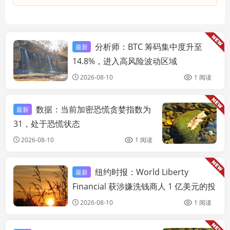
分析师：BTC 筹码集中度升至
最新
链快讯
14.8%，进入高风险波动区域
2026-08-10
1 阅读
数据：当前加密恐慌贪婪指数为
最新
链
31，处于恐慌状态
2026-08-10
1 阅读
纽约时报：World Liberty
最新
链快讯
Financial 获涉嫌洗钱商人 1 亿美元的投
资
2026-08-10
1 阅读