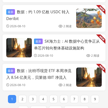
数据：约 1.09 亿枚 USDC 转入
最新
链
Deribit
2026-08-10
2 阅读
SK海力士：AI 数据中心竞争正从
最新
链快讯
单芯片转向整体基础设施架构
2026-08-10
2 阅读
数据：比特币现货 ETF 本周净流
最新
链
入 8.54 亿美元，贝莱德 IBIT 净流入
6.94 亿美元居首
2026-08-10
2 阅读
1
2
3
4
5
6
7
8
9