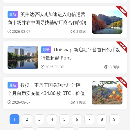
英伟达否认其加速进入电信运营
最新
链
商市场并在中国寻找基站厂商合作的消
息
2026-08-07
2 阅读
Uniswap 新启动平台首日代币发
最新
链快讯
行量超越 Pons
2026-08-07
3 阅读
数据，不丹王国关联地址时隔一
最新
链
个月向币安充值 434.86 枚 BTC，价值
2796 万美元
2026-08-07
1 阅读
1
2
3
4
5
6
7
8
9