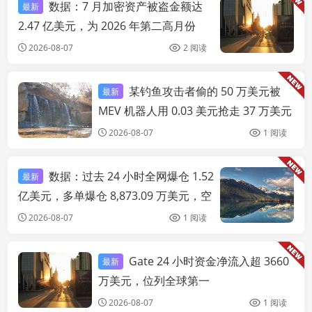
数据：7 月加密资产被盗金额达
最新
链
2.47 亿美元，为 2026 年第二高月份
2026-08-07
2 阅读
某钓鱼攻击者偷的 50 万美元被
最新
链快讯
MEV 机器人用 0.03 美元抢走 37 万美元
2026-08-07
1 阅读
数据：过去 24 小时全网爆仓 1.52
最新
链
亿美元，多单爆仓 8,873.09 万美元，空
单爆仓 6,305.06 万美元
2026-08-07
1 阅读
Gate 24 小时资金净流入超 3660
最新
链快讯
万美元，位列全球第一
2026-08-07
1 阅读