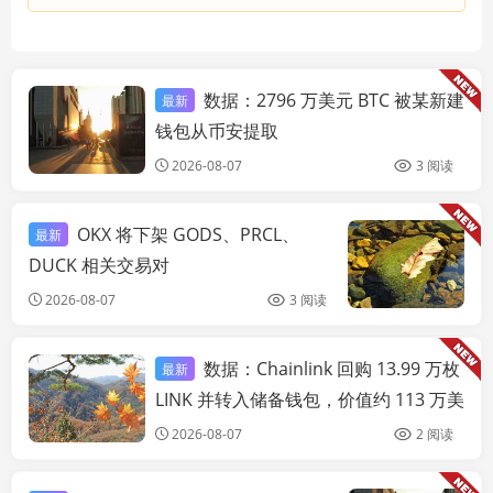
数据：2796 万美元 BTC 被某新建
最新
链快讯
钱包从币安提取
2026-08-07
3 阅读
OKX 将下架 GODS、PRCL、
最新
链
DUCK 相关交易对
2026-08-07
3 阅读
数据：Chainlink 回购 13.99 万枚
最新
链快讯
LINK 并转入储备钱包，价值约 113 万美
元
2026-08-07
2 阅读