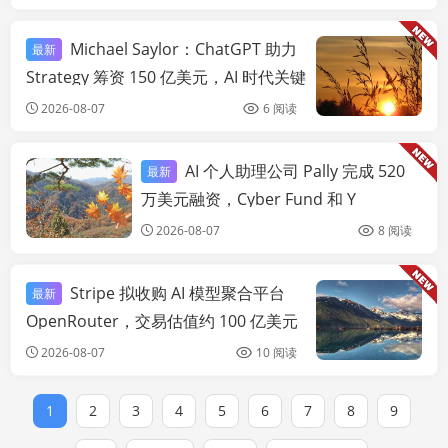
Michael Saylor：ChatGPT 助力
最新
链
Strategy 筹资 150 亿美元，AI 时代关键
是“驾驭机器人”
2026-08-07
6 阅读
AI 个人助理公司 Pally 完成 520
最新
链快讯
万美元融资，Cyber Fund 和 Y
Combinator 领投
2026-08-07
8 阅读
Stripe 拟收购 AI 模型聚合平台
最新
链
OpenRouter，交易估值约 100 亿美元
2026-08-07
10 阅读
1
2
3
4
5
6
7
8
9