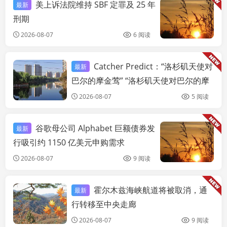
美上诉法院维持 SBF 定罪及 25 年
最新
链
刑期
2026-08-07
6 阅读
Catcher Predict：“洛杉矶天使对
最新
链快讯
巴尔的摩金莺” “洛杉矶天使对巴尔的摩
金莺” 胜率飙升 19%
2026-08-07
5 阅读
谷歌母公司 Alphabet 巨额债券发
最新
链
行吸引约 1150 亿美元申购需求
2026-08-07
9 阅读
霍尔木兹海峡航道将被取消，通
最新
链快讯
行转移至中央走廊
2026-08-07
9 阅读