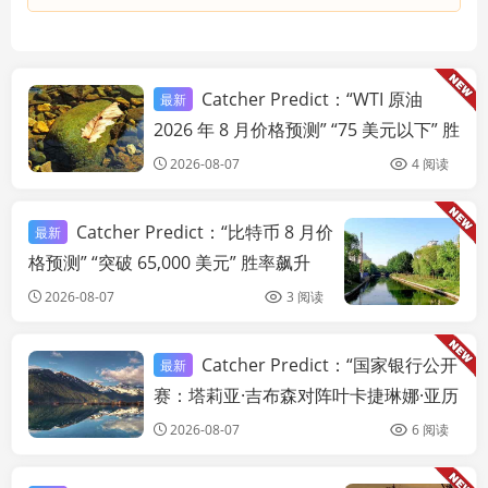
Catcher Predict：“WTI 原油
最新
链快讯
2026 年 8 月价格预测” “75 美元以下” 胜
率飙升 38.5%
2026-08-07
4 阅读
Catcher Predict：“比特币 8 月价
最新
链
格预测” “突破 65,000 美元” 胜率飙升
38%
2026-08-07
3 阅读
Catcher Predict：“国家银行公开
最新
链快讯
赛：塔莉亚·吉布森对阵叶卡捷琳娜·亚历
山德罗娃” “国家银行公开赛：塔莉亚·吉
2026-08-07
6 阅读
布森对阵叶卡捷琳娜·亚历山德罗娃” 胜
率暴跌 16%